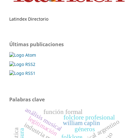
Latindex Directorio
Últimas publicaciones
Palabras clave
análisis musical
función formal
folclore profesional
legitimación
william caplin
industria musical
géneros
censura
folklore