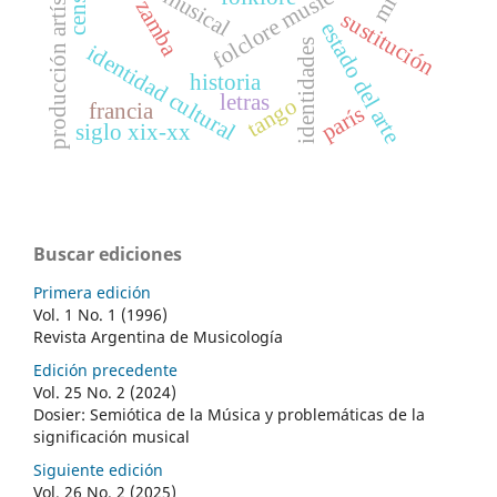
folclore musical argentino
producción artística
mito
zamba
sustitución
estado del arte
identidades
identidad cultural
historia
letras
tango
francia
parís
siglo xix-xx
Buscar ediciones
Primera edición
Vol. 1 No. 1 (1996)
Revista Argentina de Musicología
Edición precedente
Vol. 25 No. 2 (2024)
Dosier: Semiótica de la Música y problemáticas de la
significación musical
Siguiente edición
Vol. 26 No. 2 (2025)