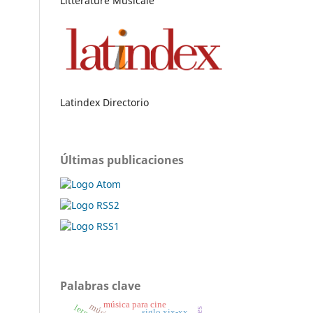
Littérature Musicale
Latindex Directorio
Últimas publicaciones
Palabras clave
música para cine
siglo xix-xx