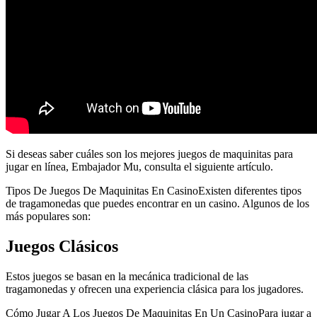
Si deseas saber cuáles son los mejores juegos de maquinitas para
jugar en línea, Embajador Mu, consulta el siguiente artículo.
Tipos De Juegos De Maquinitas En CasinoExisten diferentes tipos
de tragamonedas que puedes encontrar en un casino. Algunos de los
más populares son:
Juegos Clásicos
Estos juegos se basan en la mecánica tradicional de las
tragamonedas y ofrecen una experiencia clásica para los jugadores.
Cómo Jugar A Los Juegos De Maquinitas En Un CasinoPara jugar a