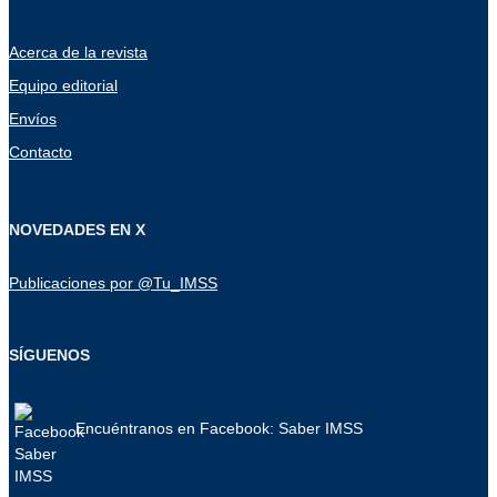
Acerca de la revista
Equipo editorial
Envíos
Contacto
NOVEDADES EN X
Publicaciones por @Tu_IMSS
SÍGUENOS
Encuéntranos en Facebook: Saber IMSS