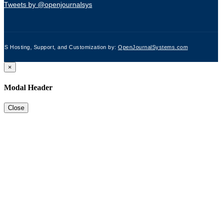
Tweets by @openjournalsys
JS Hosting, Support, and Customization by:
OpenJournalSystems.com
×
Modal Header
Close