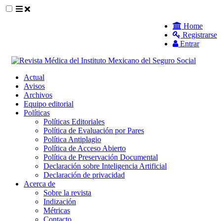
##plugins.themes.themeEleven.accessible_
Home
Registrarse
##plugins.themes.themeEleven.accessible_menu.main_navigat
Entrar
##plugins.themes.themeEleven.accessible_menu.main_content
##plugins.themes.themeEleven.accessible_menu.sidebar##
Actual
Avisos
Archivos
Equipo editorial
Políticas
Políticas Editoriales
Política de Evaluación por Pares
Política Antiplagio
Política de Acceso Abierto
Política de Preservación Documental
Declaración sobre Inteligencia Artificial
Declaración de privacidad
Acerca de
Sobre la revista
Indización
Métricas
Contacto