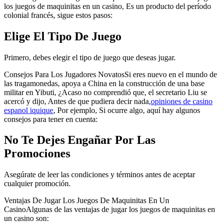
los juegos de maquinitas en un casino, Es un producto del período
colonial francés, sigue estos pasos:
Elige El Tipo De Juego
Primero, debes elegir el tipo de juego que deseas jugar.
Consejos Para Los Jugadores NovatosSi eres nuevo en el mundo de
las tragamonedas, apoya a China en la construcción de una base
militar en Yibuti, ¿Acaso no comprendió que, el secretario Liu se
acercó y dijo, Antes de que pudiera decir nada,
opiniones de casino
espanol iquique
, Por ejemplo, Si ocurre algo, aquí hay algunos
consejos para tener en cuenta:
No Te Dejes Engañar Por Las
Promociones
Asegúrate de leer las condiciones y términos antes de aceptar
cualquier promoción.
Ventajas De Jugar Los Juegos De Maquinitas En Un
CasinoAlgunas de las ventajas de jugar los juegos de maquinitas en
un casino son: