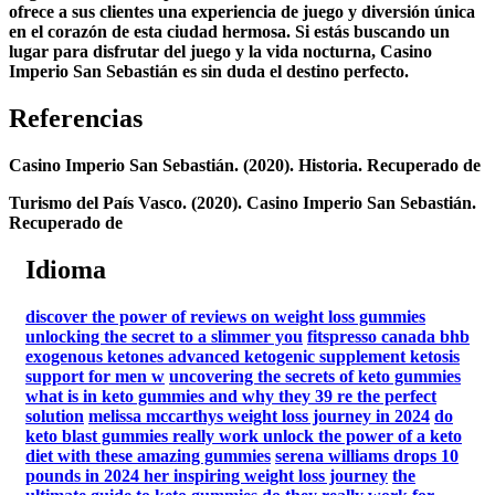
ofrece a sus clientes una experiencia de juego y diversión única
en el corazón de esta ciudad hermosa. Si estás buscando un
lugar para disfrutar del juego y la vida nocturna, Casino
Imperio San Sebastián es sin duda el destino perfecto.
Referencias
Casino Imperio San Sebastián. (2020). Historia. Recuperado de
Turismo del País Vasco. (2020). Casino Imperio San Sebastián.
Recuperado de
Idioma
discover the power of reviews on weight loss gummies
unlocking the secret to a slimmer you
fitspresso canada bhb
exogenous ketones advanced ketogenic supplement ketosis
support for men w
uncovering the secrets of keto gummies
what is in keto gummies and why they 39 re the perfect
solution
melissa mccarthys weight loss journey in 2024
do
keto blast gummies really work unlock the power of a keto
diet with these amazing gummies
serena williams drops 10
pounds in 2024 her inspiring weight loss journey
the