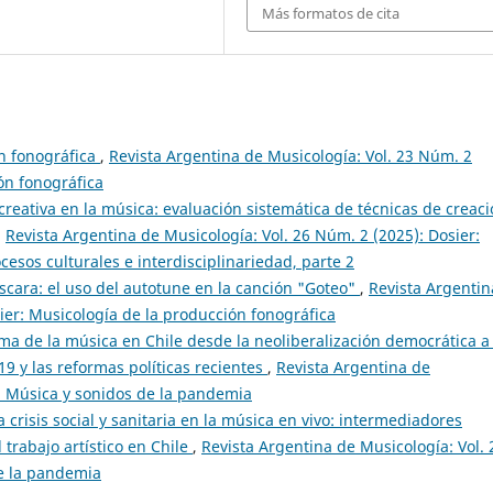
Más formatos de cita
n fonográfica
,
Revista Argentina de Musicología: Vol. 23 Núm. 2
ón fonográfica
creativa en la música: evaluación sistemática de técnicas de creac
,
Revista Argentina de Musicología: Vol. 26 Núm. 2 (2025): Dosier:
esos culturales e interdisciplinariedad, parte 2
scara: el uso del autotune en la canción "Goteo"
,
Revista Argentin
ier: Musicología de la producción fonográfica
ema de la música en Chile desde la neoliberalización democrática a 
19 y las reformas políticas recientes
,
Revista Argentina de
r: Música y sonidos de la pandemia
 crisis social y sanitaria en la música en vivo: intermediadores
trabajo artístico en Chile
,
Revista Argentina de Musicología: Vol. 
de la pandemia