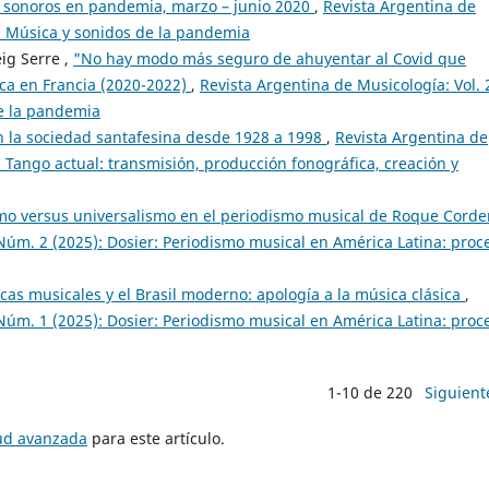
s sonoros en pandemia, marzo – junio 2020
,
Revista Argentina de
r: Música y sonidos de la pandemia
ig Serre ,
"No hay modo más seguro de ahuyentar al Covid que
ica en Francia (2020-2022)
,
Revista Argentina de Musicología: Vol. 
de la pandemia
n la sociedad santafesina desde 1928 a 1998
,
Revista Argentina de
: Tango actual: transmisión, producción fonográfica, creación y
mo versus universalismo en el periodismo musical de Roque Cord
 Núm. 2 (2025): Dosier: Periodismo musical en América Latina: proc
icas musicales y el Brasil moderno: apología a la música clásica
,
 Núm. 1 (2025): Dosier: Periodismo musical en América Latina: proc
1-10 de 220
Siguient
tud avanzada
para este artículo.