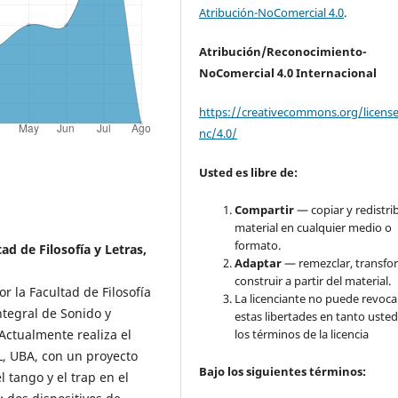
Atribución-NoComercial 4.0
.
Atribución/Reconocimiento-
NoComercial 4.0 Internacional
https://creativecommons.org/licens
nc/4.0/
Usted es libre de:
Compartir
— copiar y redistrib
material en cualquier medio o
formato.
d de Filosofía y Letras,
Adaptar
— remezclar, transfo
construir a partir del material.
r la Facultad de Filosofía
La licenciante no puede revoca
ntegral de Sonido y
estas libertades en tanto usted
Actualmente realiza el
los términos de la licencia
yL, UBA, con un proyecto
Bajo
los siguientes términos:
 tango y el trap en el