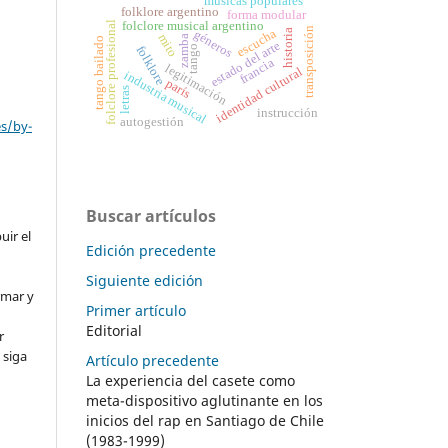
músicas populares
folklore argentino
forma modular
folclore musical argentino
folclore profesional
transposición
escucha
historia
géneros
mito
zamba
tango bailado
estado del arte
tango
folklore
francia
legitimación
identidad cultural
industria musical
parís
letras
instrucción
autogestión
es/by-
Buscar artículos
uir el
Edición precedente
Siguiente edición
rmar y
Primer artículo
Editorial
r
 siga
Artículo precedente
La experiencia del casete como
meta-dispositivo aglutinante en los
inicios del rap en Santiago de Chile
(1983-1999)