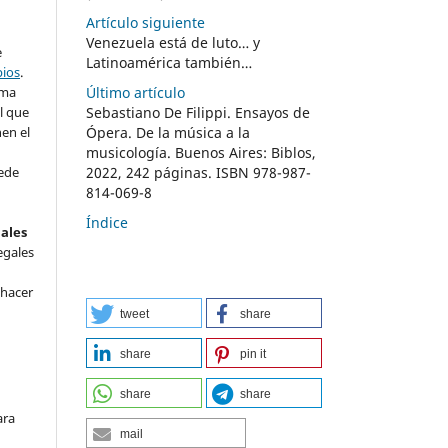
Artículo siguiente
Venezuela está de luto… y
e
Latinoamérica también…
bios
.
Último artículo
rma
Sebastiano De Filippi. Ensayos de
l que
Ópera. De la música a la
nen el
musicología. Buenos Aires: Biblos,
2022, 242 páginas. ISBN 978-987-
ede
814-069-8
Índice
nales
egales
 hacer
tweet
share
share
pin it
share
share
ara
mail