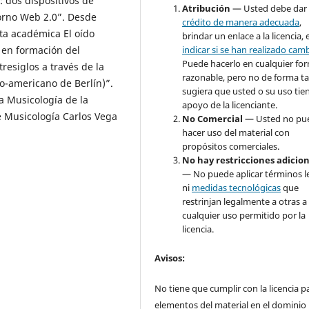
 dos dispositivos de
Atribución
— Usted debe dar
torno Web 2.0”. Desde
crédito de manera adecuada
,
sta académica El oído
brindar un enlace a la licencia, 
n en formación del
indicar si se han realizado cam
Puede hacerlo en cualquier fo
resiglos a través de la
razonable, pero no de forma ta
ero-americano de Berlín)”.
sugiera que usted o su uso tie
a Musicología de la
apoyo de la licenciante.
e Musicología Carlos Vega
No Comercial
— Usted no pu
hacer uso del material con
propósitos comerciales.
No hay restricciones adicio
— No puede aplicar términos l
ni
medidas tecnológicas
que
restrinjan legalmente a otras a
cualquier uso permitido por la
licencia.
Avisos
:
No tiene que cumplir con la licencia p
elementos del material en el dominio