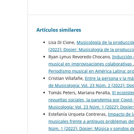
Artículos similares
Lisa Di Cione,
Musicología de la producció
(2022): Dosier: Musicología de la producci
Ryan Lynus Revoredo Chocano,
Inducción 
musical en improvisaciones colaborativas
Periodismo musical en América Latina: proc
Cristian Villafañe,
Entre la persona y la má
de Musicología: Vol. 23 Núm. 2 (2022): Dos
Tomás Peters, Mariana Peralta,
El ecosist
revueltas sociales, la pandemia por Covid-
Musicología: Vol. 23 Núm. 1 (2022): Dosie
Estefanía Urqueta Contreras,
Impacto de la
musicales frente a antiguos problemas del 
Núm. 1 (2022): Dosier: Música y sonidos 