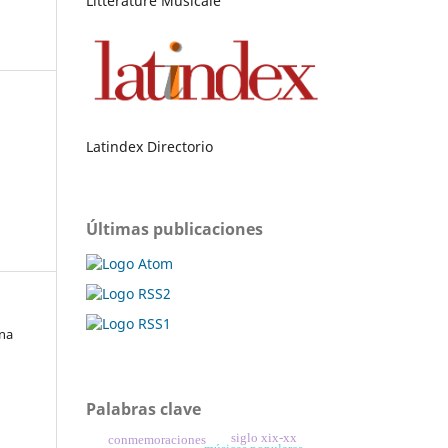
Littérature Musicale
Latindex Directorio
Últimas publicaciones
ana
Palabras clave
siglo xix-xx
conmemoraciones