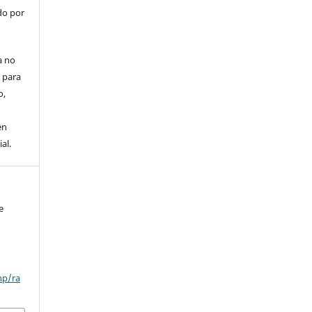
do por
a no
 para
o,
en
al.
e
hp/ra