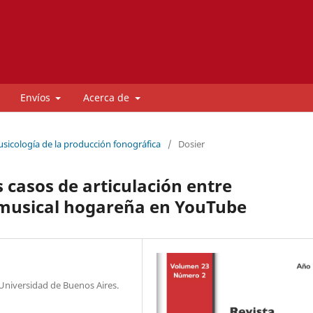
Envíos
Acerca de
usicología de la producción fonográfica
/
Dosier
s casos de articulación entre
 musical hogareña en YouTube
 Universidad de Buenos Aires.