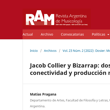
Actual
Archivo
Convocatorias
Políticas
Inicio
/
Archivos
/
Vol. 23 Núm. 2 (2022): Dosier: M
Jacob Collier y Bizarrap: do
conectividad y producción
Matías Pragana
Departamento de Artes, Facultad de Filosofía y Letras,
Argentina.