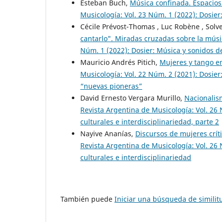
Esteban Buch,
Música confinada. Espacio
Musicología: Vol. 23 Núm. 1 (2022): Dosie
Cécile Prévost-Thomas , Luc Robène , Solve
cantarlo". Miradas cruzadas sobre la mús
Núm. 1 (2022): Dosier: Música y sonidos 
Mauricio Andrés Pitich,
Mujeres y tango e
Musicología: Vol. 22 Núm. 2 (2021): Dosier
“nuevas pioneras”
David Ernesto Vergara Murillo,
Nacionalis
Revista Argentina de Musicología: Vol. 26
culturales e interdisciplinariedad, parte 2
Nayive Ananías,
Discursos de mujeres crít
Revista Argentina de Musicología: Vol. 26
culturales e interdisciplinariedad
También puede
Iniciar una búsqueda de simili