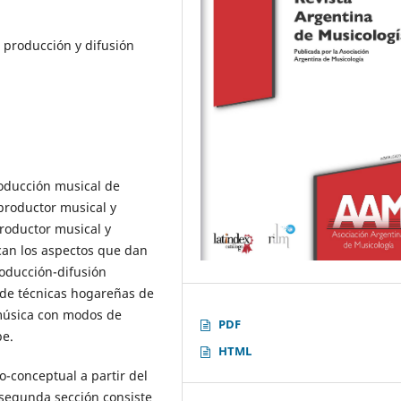
, producción y difusión
roducción musical de
 productor musical y
productor musical y
can los aspectos que dan
roducción-difusión
 de técnicas hogareñas de
 música con modos de
PDF
be.
HTML
o-conceptual a partir del
a segunda sección consiste