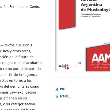
ación, Feminismo, Genio,
s— textos que Denis
úsica y otras artes,
ción de la figura del
s rasgos que se acabarán
o como punto de partida
 a partir de la segunda
ectos en torno a los
ón del genio, tales como
PDF
empírica— explicación
HTML
 que tienen en su
, o su categorización
 las reglas estéticas.