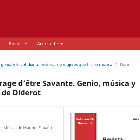
Envíos
Acerca de
o genial y lo cotidiano: historias de mujeres que hacen música
/
Dosier
rage d’être Savante. Genio, música y
 de Diderot
de Música de Madrid. España