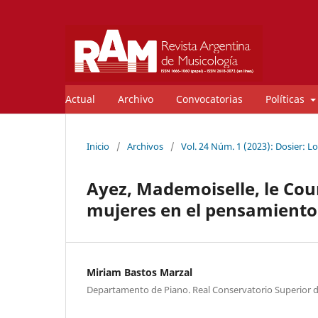
Actual
Archivo
Convocatorias
Políticas
Inicio
/
Archivos
/
Vol. 24 Núm. 1 (2023): Dosier: L
Ayez, Mademoiselle, le Cou
mujeres en el pensamiento
Miriam Bastos Marzal
Departamento de Piano. Real Conservatorio Superior 