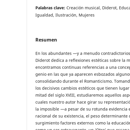
Palabras clave:
Creación musical, Diderot, Educ
Igualdad, Ilustración, Mujeres
Resumen
En los abundantes —y a menudo contradictorio
Diderot dedica a reflexiones estéticas sobre la m
encontramos continuas referencias a una concep
genio en las que ya aparecen esbozados alguno
consolidando durante el Romanticismo. Tomand
los decisivos cambios estéticos que tienen lugar
mitad del siglo XVIII, estudiaremos aquellos asp
cuales nuestro autor hace girar su representaci
la imposible —a pesar de su rotunda evidencia 
racional de su existencia, el peso determinante
surgimiento factores externos como la educación
como un ser extravagante, un ‘Otro’ que escapa a