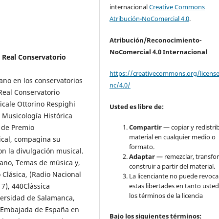
internacional
Creative Commons
Atribución-NoComercial 4.0
.
Atribución/Reconocimiento-
NoComercial 4.0 Internacional
 Real Conservatorio
https://creativecommons.org/licens
iano en los conservatorios
nc/4.0/
Real Conservatorio
cale Ottorino Respighi
Usted es libre de:
en Musicología Histórica
n de Premio
Compartir
— copiar y redistrib
material en cualquier medio o
ical, compagina su
formato.
on la divulgación musical.
Adaptar
— remezclar, transfo
iano, Temas de música y,
construir a partir del material.
Clásica, (Radio Nacional
La licenciante no puede revoca
7), 440Clàssica
estas libertades en tanto usted
los términos de la licencia
iversidad de Salamanca,
la Embajada de España en
Bajo
los siguientes términos: