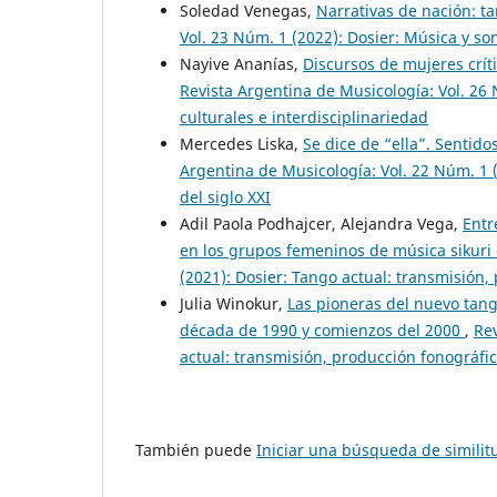
Soledad Venegas,
Narrativas de nación: t
Vol. 23 Núm. 1 (2022): Dosier: Música y s
Nayive Ananías,
Discursos de mujeres crít
Revista Argentina de Musicología: Vol. 26
culturales e interdisciplinariedad
Mercedes Liska,
Se dice de “ella”. Sentido
Argentina de Musicología: Vol. 22 Núm. 1 (
del siglo XXI
Adil Paola Podhajcer, Alejandra Vega,
Entr
en los grupos femeninos de música sikuri
(2021): Dosier: Tango actual: transmisión,
Julia Winokur,
Las pioneras del nuevo tan
década de 1990 y comienzos del 2000
,
Rev
actual: transmisión, producción fonográfi
También puede
Iniciar una búsqueda de simili