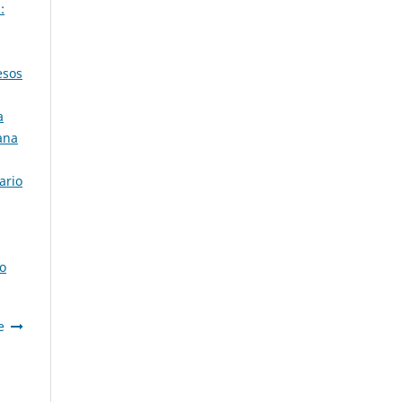
:
esos
a
ana
ario
go
e