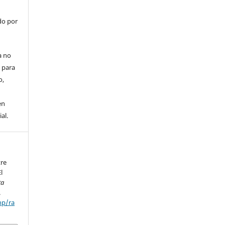
do por
a no
 para
o,
en
al.
tre
l
ta
.
hp/ra