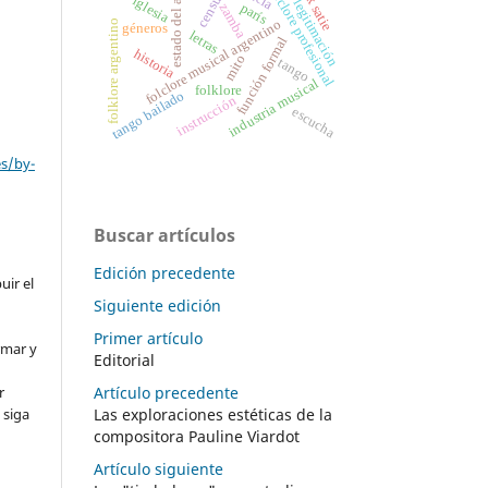
erik satie
folclore profesional
estado del arte
censura
iglesia
legitimación
parís
zamba
folclore musical argentino
folklore argentino
géneros
letras
función formal
historia
mito
tango
industria musical
folklore
tango bailado
instrucción
escucha
es/by-
Buscar artículos
Edición precedente
uir el
Siguiente edición
Primer artículo
rmar y
Editorial
Artículo precedente
r
Las exploraciones estéticas de la
 siga
compositora Pauline Viardot
Artículo siguiente