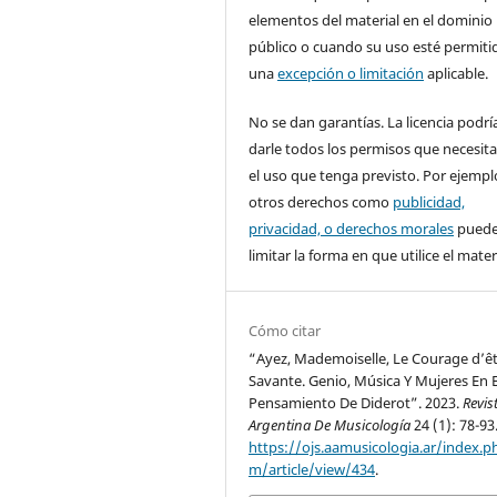
elementos del material en el dominio
público o cuando su uso esté permiti
una
excepción o limitación
aplicable.
No se dan garantías. La licencia podrí
darle todos los permisos que necesita
el uso que tenga previsto. Por ejempl
otros derechos como
publicidad,
privacidad, o derechos morales
pued
limitar la forma en que utilice el materi
Cómo citar
“Ayez, Mademoiselle, Le Courage d’ê
Savante. Genio, Música Y Mujeres En E
Pensamiento De Diderot”. 2023.
Revis
Argentina De Musicología
24 (1): 78-93
https://ojs.aamusicologia.ar/index.p
m/article/view/434
.