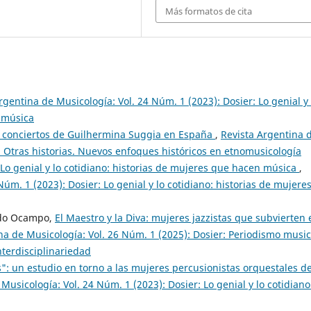
Más formatos de cita
rgentina de Musicología: Vol. 24 Núm. 1 (2023): Dosier: Lo genial y 
n música
s conciertos de Guilhermina Suggia en España
,
Revista Argentina 
: Otras historias. Nuevos enfoques históricos en etnomusicología
 Lo genial y lo cotidiano: historias de mujeres que hacen música
,
úm. 1 (2023): Dosier: Lo genial y lo cotidiano: historias de mujere
ado Ocampo,
El Maestro y la Diva: mujeres jazzistas que subvierten 
na de Musicología: Vol. 26 Núm. 1 (2025): Dosier: Periodismo music
nterdisciplinariedad
": un estudio en torno a las mujeres percusionistas orquestales d
Musicología: Vol. 24 Núm. 1 (2023): Dosier: Lo genial y lo cotidiano