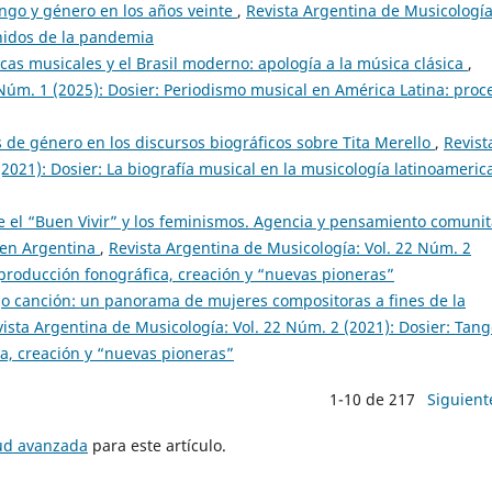
ango y género en los años veinte
,
Revista Argentina de Musicología
onidos de la pandemia
icas musicales y el Brasil moderno: apología a la música clásica
,
 Núm. 1 (2025): Dosier: Periodismo musical en América Latina: proc
s de género en los discursos biográficos sobre Tita Merello
,
Revist
2021): Dosier: La biografía musical en la musicología latinoameric
e el “Buen Vivir” y los feminismos. Agencia y pensamiento comunit
 en Argentina
,
Revista Argentina de Musicología: Vol. 22 Núm. 2
 producción fonográfica, creación y “nuevas pioneras”
go canción: un panorama de mujeres compositoras a fines de la
ista Argentina de Musicología: Vol. 22 Núm. 2 (2021): Dosier: Tan
ca, creación y “nuevas pioneras”
1-10 de 217
Siguient
tud avanzada
para este artículo.