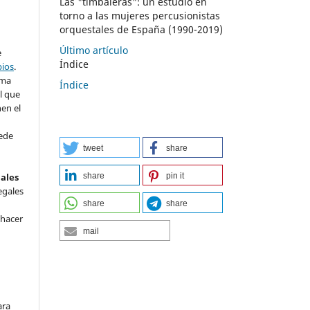
Las "timbaleras": un estudio en
torno a las mujeres percusionistas
orquestales de España (1990-2019)
Último artículo
e
Índice
bios
.
rma
Índice
l que
nen el
ede
tweet
share
share
pin it
nales
egales
share
share
 hacer
mail
ara