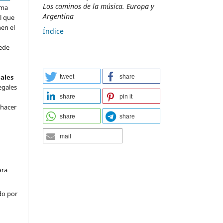
Los caminos de la música. Europa y
rma
Argentina
l que
nen el
Índice
ede
nales
tweet
share
egales
share
pin it
 hacer
share
share
mail
ara
do por