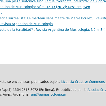
 de una pieza sinfónica singular: la “Serenata Interrotta” del Conci
entina de Musicología: Núm. 12-13 (2012): Dossier: Joven
no
ética surrealista: Le marteau sans maître de Pierre Boulez.
,
Revist
Revista Argentina de Musicología
tecto de la tonalidad?
,
Revista Argentina de Musicología: Núm. 3-4
vista se encuentran publicados bajo la
Licencia Creative Commons 
(Papel); ISSN 2618-3072 (En línea). Es publicada por la
Asociación 
s Aires, Argentina
ram@aamusicologia.ar