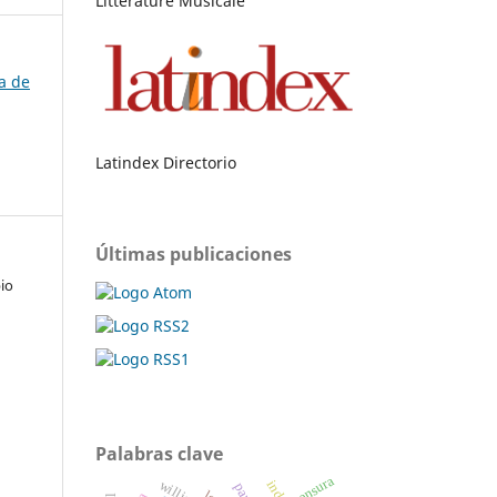
Littérature Musicale
a de
Latindex Directorio
Últimas publicaciones
io
Palabras clave
censura
parís