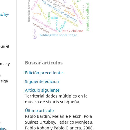
william caplin
industria musical
legitimación
escucha
función formal
folclore musical argentino
identidad cultural
instrucción
estado del arte
tango
historia
folclore profesional
es/by-
letras
géneros
folklore argentino
mito
zamba
folklore
identidades
iglesia
punk chileno
bibliografía sobre tango
uir el
Buscar artículos
rmar y
Edición precedente
r
 siga
Siguiente edición
Artículo siguiente
Territorialidades múltiples en la
música de sikuris susqueña.
Último artículo
Pablo Bardin, Melanie Plesch, Pola
Suárez Urtubey, Federico Monjeau,
e
Pablo Kohan y Pablo Gianera. 2008.
bios
.