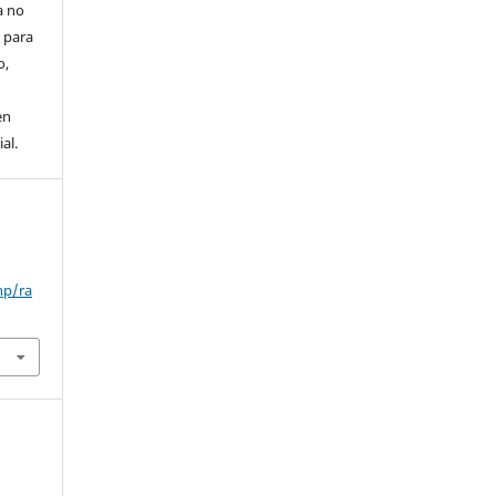
a no
 para
o,
en
al.
hp/ra