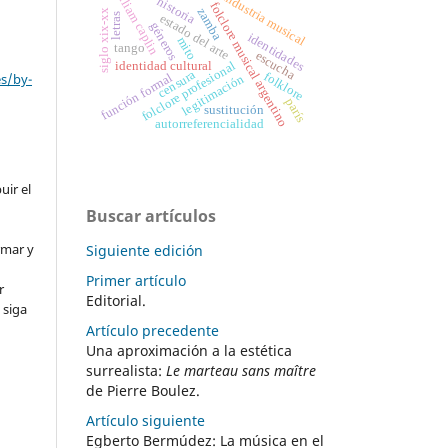
william caplin
industria musical
historia
folclore musical argentino
zamba
siglo xix-xx
letras
estado del arte
géneros
identidades
mito
tango
escucha
folclore profesional
identidad cultural
censura
folklore
es/by-
función formal
legitimación
parís
sustitución
autorreferencialidad
uir el
Buscar artículos
rmar y
Siguiente edición
Primer artículo
r
Editorial.
 siga
Artículo precedente
Una aproximación a la estética
surrealista:
Le marteau sans maître
de Pierre Boulez.
Artículo siguiente
Egberto Bermúdez: La música en el