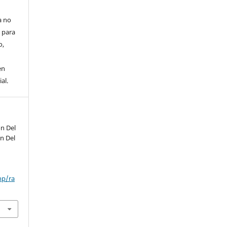
a no
 para
o,
en
al.
ón Del
n Del
hp/ra