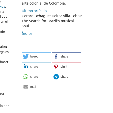
e
arte colonial de Colombia.
bios
.
Último artículo
rma
Gerard Béhague: Heitor Villa-Lobos:
l que
The Search for Brazil’s musical
nen el
Soul.
ede
Índice
nales
egales
tweet
share
 hacer
share
pin it
share
share
mail
ara
do por