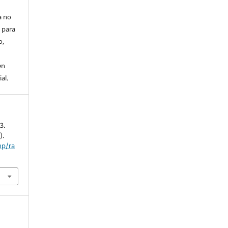
a no
 para
o,
en
al.
3.
).
hp/ra