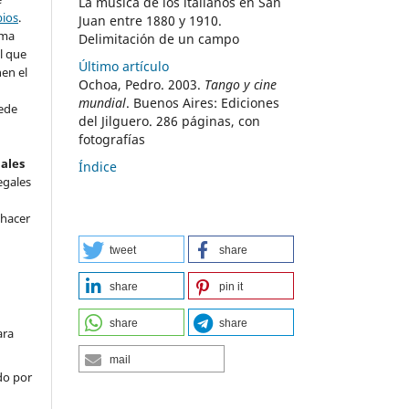
La música de los italianos en San
bios
.
Juan entre 1880 y 1910.
rma
Delimitación de un campo
l que
Último artículo
nen el
Ochoa, Pedro. 2003.
Tango y cine
mundial
. Buenos Aires: Ediciones
ede
del Jilguero. 286 páginas, con
fotografías
nales
Índice
egales
 hacer
tweet
share
share
pin it
share
share
ara
mail
do por