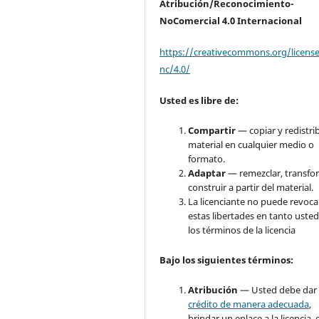
Atribución/Reconocimiento-
NoComercial 4.0 Internacional
https://creativecommons.org/licens
nc/4.0/
Usted es libre de:
Compartir
— copiar y redistrib
material en cualquier medio o
formato.
Adaptar
— remezclar, transfo
construir a partir del material.
La licenciante no puede revoca
estas libertades en tanto usted
los términos de la licencia
Bajo
los siguientes términos:
Atribución
— Usted debe dar
crédito de manera adecuada
,
brindar un enlace a la licencia, 