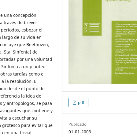
de una concepción
 a través de breves
 períodos, esbozar el
o largo de su vida en
 concluye que Beethoven,
, 5ta. Sinfonía) de
 forzadas por una voluntad
. Sinfonía a un planteo
obras tardías como el
a la resolución. El
todo desde el punto de
eferencia la idea de
pdf
os y antropólogos, se pasa
travagantes que contiene y
nvita a escuchar su
Publicado
o grotesco para evitar que
01-01-2003
a en una trivial