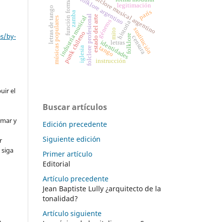
folclore musical argentino
folklore argentino
función formal
legitimación
letras de tango
parís
zamba
folclore profesional
estado del arte
industria musical
músicas populares
géneros
historia
sustitución
mito
punk chileno
es/by-
folklore
censura
letras
identidades
tango
iglesia
instrucción
uir el
Buscar artículos
rmar y
Edición precedente
Siguiente edición
r
 siga
Primer artículo
Editorial
Artículo precedente
Jean Baptiste Lully ¿arquitecto de la
tonalidad?
Artículo siguiente
e