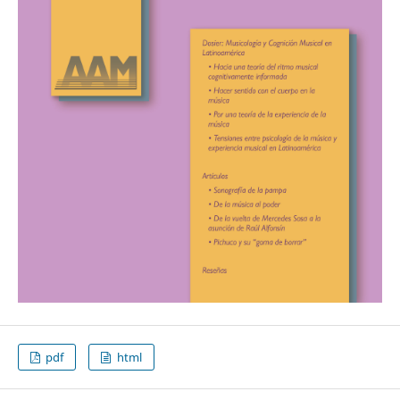
pdf
html