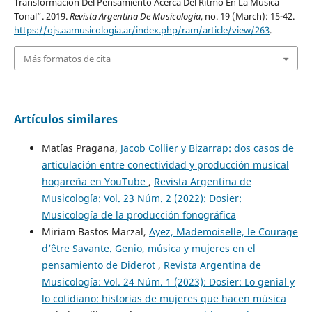
Transformación Del Pensamiento Acerca Del Ritmo En La Música
Tonal”. 2019.
Revista Argentina De Musicología
, no. 19 (March): 15-42.
https://ojs.aamusicologia.ar/index.php/ram/article/view/263
.
Más formatos de cita
Artículos similares
Matías Pragana,
Jacob Collier y Bizarrap: dos casos de
articulación entre conectividad y producción musical
hogareña en YouTube
,
Revista Argentina de
Musicología: Vol. 23 Núm. 2 (2022): Dosier:
Musicología de la producción fonográfica
Miriam Bastos Marzal,
Ayez, Mademoiselle, le Courage
d’être Savante. Genio, música y mujeres en el
pensamiento de Diderot
,
Revista Argentina de
Musicología: Vol. 24 Núm. 1 (2023): Dosier: Lo genial y
lo cotidiano: historias de mujeres que hacen música