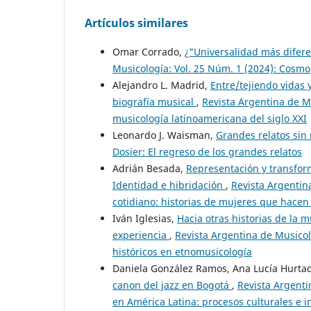
Artículos similares
Omar Corrado,
¿"Universalidad más difer
Musicología: Vol. 25 Núm. 1 (2024): Cosmo
Alejandro L. Madrid,
Entre/tejiendo vidas y
biografía musical
,
Revista Argentina de Mu
musicología latinoamericana del siglo XXI
Leonardo J. Waisman,
Grandes relatos sin
Dosier: El regreso de los grandes relatos
Adrián Besada,
Representación y transform
Identidad e hibridación
,
Revista Argentina
cotidiano: historias de mujeres que hace
Iván Iglesias,
Hacia otras historias de la 
experiencia
,
Revista Argentina de Musicol
históricos en etnomusicología
Daniela González Ramos, Ana Lucía Hurt
canon del jazz en Bogotá
,
Revista Argenti
en América Latina: procesos culturales e i