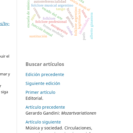
industria musical
escuela de música
autorreferencialidad
folclore musical argentino
estado del arte
censura
folklore argentino
tango
historia
legitimación
letras
alberto ginastera
mito
géneros
folklore
identidades
folclore profesional
es/by-
función formal
autogestión
forma modular
zamba
parís
sustitución
uir el
Buscar artículos
rmar y
Edición precedente
Siguiente edición
r
 siga
Primer artículo
Editorial.
Artículo precedente
Gerardo Gandini:
Mozartvariationen
Artículo siguiente
Música y sociedad. Circulaciones,