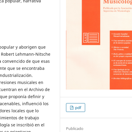
a popular, narrativa
popular y aborigen que
or Robert Lehmann-Nitsche
ba convencido de que esas
nte que se encontraba
ndustrialización.
esiones musicales en
cuentran en el Archivo de
 que proponía definir y
acenables, influenció los
pdf
dores locales que lo
dimientos de trabajo
gía se inscribió en el
Publicado
s se orientaran.