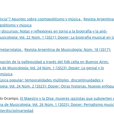
encia"? Apuntes sobre cosmopolitismo y música
,
Revista Argentina
politismo y música
 discursos: Notas y reflexiones en torno a la biografía y la anti-
sicología: Vol. 22 Núm. 1 (2021): Dosier: La biografía musical en l
 metarrelatos
,
Revista Argentina de Musicología: Núm. 18 (2017):
ación de la galleguidad a través del folk celta en Buenos Aires.
 de Musicología: Vol. 24 Núm. 1 (2023): Dosier: Lo genial y lo
n música
música popular: temporalidades múltiples, discontinuidades y
ogía: Vol. 24 Núm. 2 (2023): Dosier: Otras historias. Nuevos enfoq
ado Ocampo,
El Maestro y la Diva: mujeres jazzistas que subvierten 
na de Musicología: Vol. 26 Núm. 1 (2025): Dosier: Periodismo music
nterdisciplinariedad