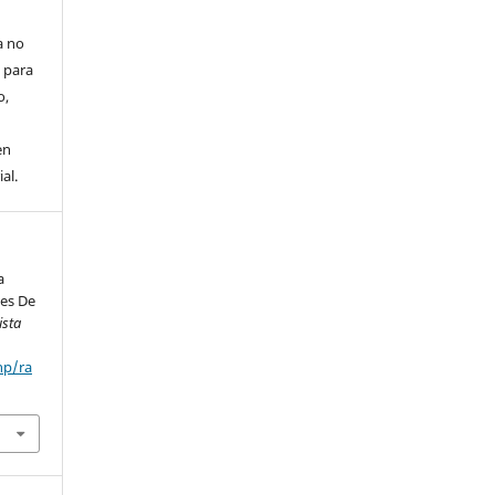
a no
 para
o,
en
al.
a
nes De
ista
hp/ra