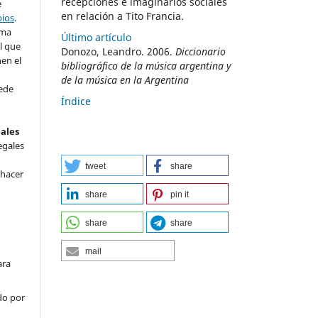
recepciones e imaginarios sociales
e
en relación a Tito Francia.
bios
.
rma
Último artículo
l que
Donozo, Leandro. 2006.
Diccionario
nen el
bibliográfico de la música argentina y
de la música en la Argentina
ede
Índice
nales
egales
tweet
share
 hacer
share
pin it
share
share
mail
ara
do por