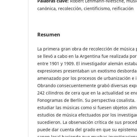
Palabras clave:
Robert Lehmann-Nietsche, músic
canónica, recolección, cientificismo, reificación
Resumen
La primera gran obra de recolección de música 
se llevó a cabo en la Argentina fue realizada p
entre 1901 y 1909. El investigador alemán esta
expresiones presentaban un exotismo desborda
amenazado por los procesos de urbanización e i
Obrando consecuentemente grabó diversas expr
242 cilindros de cera que en la actualidad se en
Fonogramas de Berlín. Su perspectiva cosalista.
estudiar las músicas como si fuesen objetos alm
estudios de música efectuados por los investiga
sucedieron. La observación crítica de sus proce
puede dar cuenta del grado en que su epistemolo
canon local haciendo que muchas investigacione